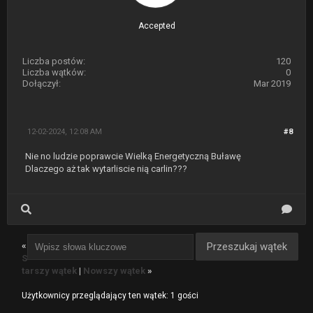
Accepted
Liczba postów:
120
Liczba wątków:
0
Dołączył:
Mar 2019
12-02-2024, 12:08 AM
#8
Nie no ludzie poprawcie Wielką Energetyczną Buławę
Dlaczego aż tak wytarliscie nią carlin???
«
S
tarszy wątek
|
Nowszy wątek
»
Użytkownicy przeglądający ten wątek: 1 gości