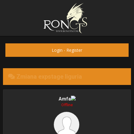
Login
-
Register
Zmiana expstage liguria
Amfa
Offline