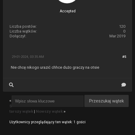
Accepted
Liczba postów:
120
Liczba wątków:
0
Dołączył:
Mar 2019
29-01-2024, 03:35 AM
#5
Nie chcę nikogo urazić chhce dużo graczy na otsie
«
S
tarszy wątek
|
Nowszy wątek
»
Użytkownicy przeglądający ten wątek: 1 gości