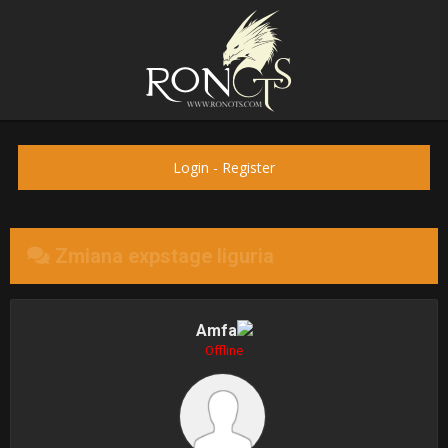
Login
-
Register
Zmiana expstage liguria
Amfa
Offline