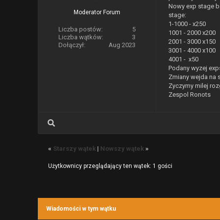
Nowy exp stage b
Moderator Forum
stage:
1-1000 - x250
Liczba postów:
5
1001 - 2000 x200
Liczba wątków:
3
2001 - 3000 x150
Dołączył:
Aug 2023
3001 - 4000 x100
4001 - x50
Podany wyzej exps
Zmiany wejda na s
Zyczymy milej roz
Zespol Ronots
«
Starszy wątek
|
Nowszy wątek
»
Użytkownicy przeglądający ten wątek: 1 gości
Wiadomości w tym wątku