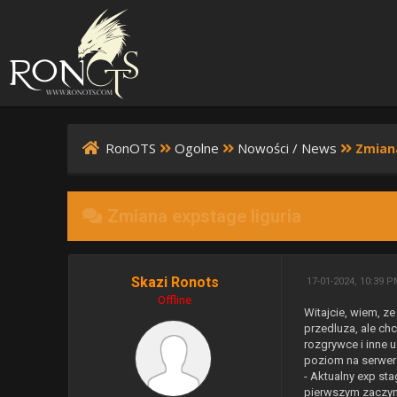
RonOTS
Ogolne
Nowości / News
Zmiana
Zmiana expstage liguria
Skazi Ronots
17-01-2024, 10:39 
Offline
Witajcie, wiem, z
przedluza, ale ch
rozgrywce i inne 
poziom na serwer
- Aktualny exp st
pierwszym zaczyna