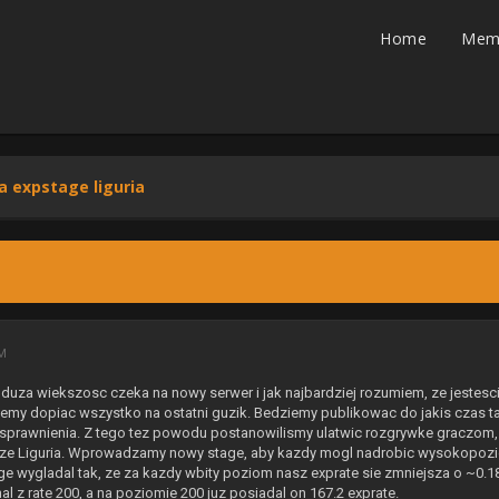
Home
Mem
 expstage liguria
PM
e duza wiekszosc czeka na nowy serwer i jak najbardziej rozumiem, ze jestes
cemy dopiac wszystko na ostatni guzik. Bedziemy publikowac do jakis czas 
usprawnienia. Z tego tez powodu postanowilismy ulatwic rozgrywke graczom, k
ze Liguria. Wprowadzamy nowy stage, aby kazdy mogl nadrobic wysokopozio
age wygladal tak, ze za kazdy wbity poziom nasz exprate sie zmniejsza o ~0
l z rate 200, a na poziomie 200 juz posiadal on 167.2 exprate.