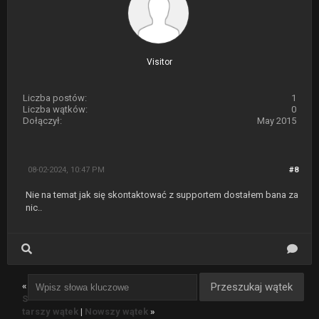
Visitor
Liczba postów:
1
Liczba wątków:
0
Dołączył:
May 2015
08-02-2024, 10:47 PM
#8
Nie na temat jak się skontaktować z supportem dostałem bana za
nic..
«
S
tarszy wątek
|
Nowszy wątek
»