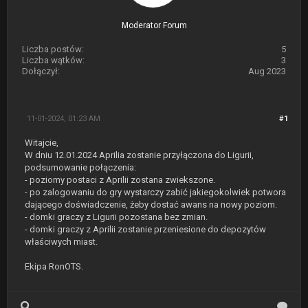
Moderator Forum
Liczba postów:
5
Liczba wątków:
3
Dołączył:
Aug 2023
11-01-2024, 01:23 AM
#1
Witajcie,
W dniu 12.01.2024 Aprilia zostanie przyłączona do Ligurii,
podsumowanie połączenia:
- poziomy postaci z Aprilii zostana zwiekszone.
- po zalogowaniu do gry wystarczy zabić jakiegokolwiek potwora
dającego doświadczenie, żeby dostać awans na nowy poziom.
- domki graczy z Ligurii pozostana bez zmian.
- domki graczy z Aprilii zostanie przeniesione do depozytów
właściwych miast.
Ekipa RonOTS.