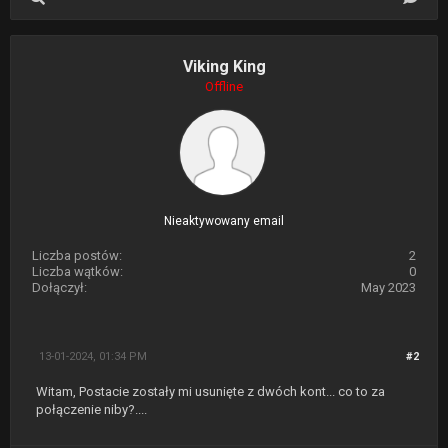
Viking King
Offline
Nieaktywowany email
Liczba postów:
2
Liczba wątków:
0
Dołączył:
May 2023
13-01-2024, 01:34 PM
#2
Witam, Postacie zostały mi usunięte z dwóch kont... co to za
połączenie niby?....