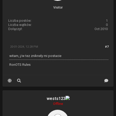
Visitor
Liczba postów:
1
Liczba wątków:
0
Dołączył:
Oct 2010
20-01-2024, 12:28 PM
#7
witam, j/w tez zniknely mi postacie
RonOTS Rules
wests123
Offline