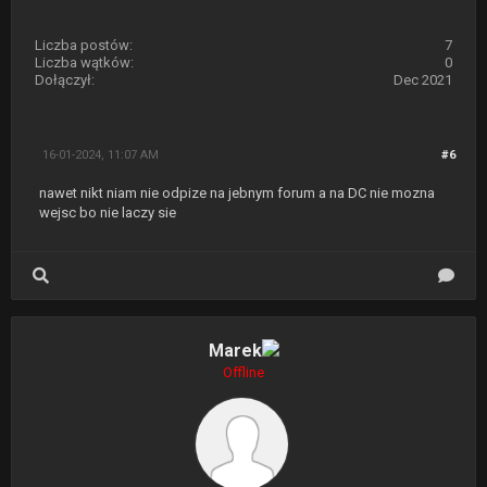
Liczba postów:
7
Liczba wątków:
0
Dołączył:
Dec 2021
16-01-2024, 11:07 AM
#6
nawet nikt niam nie odpize na jebnym forum a na DC nie mozna
wejsc bo nie laczy sie
Marek
Offline