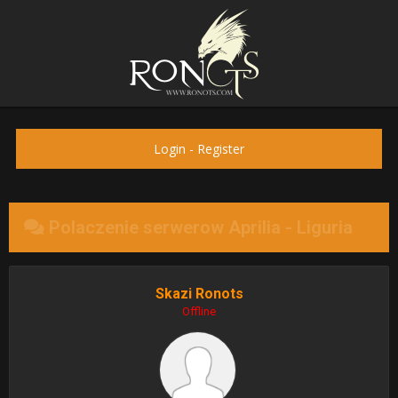
Login
-
Register
Polaczenie serwerow Aprilia - Liguria
Skazi Ronots
Offline