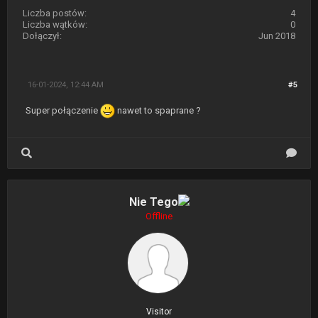
Liczba postów:
4
Liczba wątków:
0
Dołączył:
Jun 2018
16-01-2024, 12:44 AM
#5
Super połączenie
nawet to spaprane ?
Nie Tego
Offline
Visitor