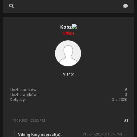
Kobz
Offline
Visitor
Liczba postów:
6
Liczba wątków:
3
Dołączył:
Oct 2020
13-01-2024, 03:52 PM
#3
Viking King napisał(a):
(13-01-2024, 01:34 PM)