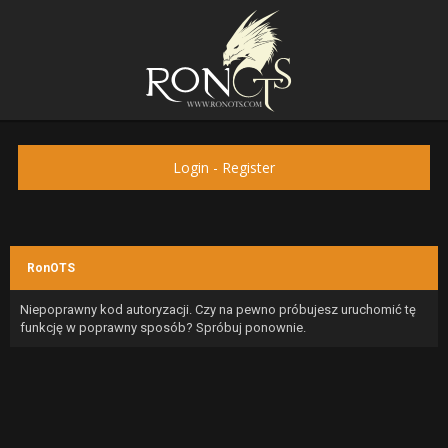
Login
-
Register
RonOTS
Niepoprawny kod autoryzacji. Czy na pewno próbujesz uruchomić tę
funkcję w poprawny sposób? Spróbuj ponownie.